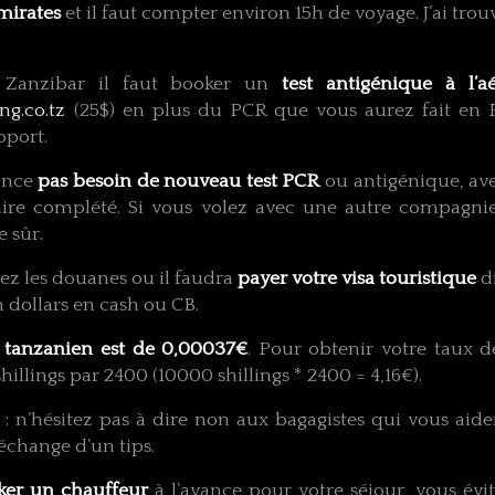
mirates
et il faut compter environ 15h de voyage. J’ai trou
à Zanzibar il faut booker un
test antigénique à l’a
ng.co.tz
(25$) en plus du PCR que vous aurez fait en F
oport.
rance
pas besoin de nouveau test PCR
ou antigénique, avec
ire complété. Si vous volez avec une autre compagni
 sûr.
rez les douanes ou il faudra
payer votre visa touristique
di
 dollars en cash ou CB.
g tanzanien est de 0,00037€
. Pour obtenir votre taux d
hillings par 2400 (10000 shillings * 2400 = 4,16€).
t : n’hésitez pas à dire non aux bagagistes qui vous aide
échange d’un tips.
ker un chauffeur
à l’avance pour votre séjour, vous évi