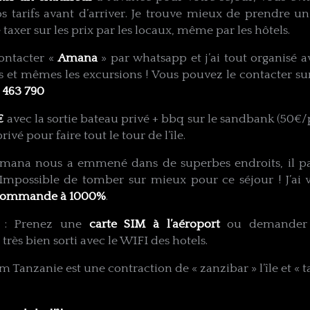
s tarifs avant d’arriver. Je trouve mieux de prendre u
 taxer sur les prix par les locaux, même par les hôtels.
contacter «
Amana
» par whatsapp et j’ai tout organisé a
els et mêmes les excursions ! Vous pouvez le contacter 
5 463 790
€
avec la sortie bateau privé + bbq sur le sandbank (50€/
ivé pour faire tout le tour de l’île.
mana nous a emmené dans de superbes endroits, il part
 Impossible de tomber sur mieux pour ce séjour ! J’ai 
recommande à 1000%
.
t : Prenez une
carte SIM à l’aéroport
ou demander à
rès bien sorti avec le WIFI des hotels.
m Tanzanie est une contraction de « zanzibar » l’île et «