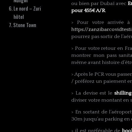
Nungwi
ou bien par Dubaï avec
E
Le nord – Zuri
pour 455€ A/R
.
hôtel
> Pour votre arrivée 
Stone Town
https://zanzibarcovidtesti
pourrez pas sortir de l’aér
> Pour votre retour en F
montrer mon pass sanita
même avant histoire d’être
> Après le PCR vous passe
/ préférez un paiement en
> La devise est le
shillin
diviser votre montant en s
> En sortant de l’aéropor
30m jusqu’au parking en 
> il est préférable de
boo