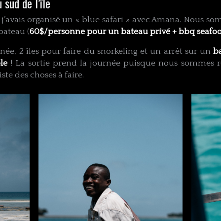
 sud de l’île
j’avais organisé un « blue safari » avec Amana. Nous s
bateau (
60$/personne pour un bateau privé + bbq seafoo
e, 2 îles pour faire du snorkeling et un arrêt sur un
b
le
! La sortie prend la journée puisque nous sommes r
iste des choses à faire.