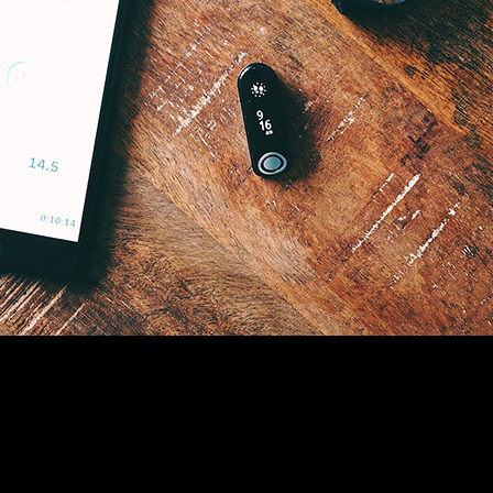
d’un fin bracelet en s​ilicone​ sur lequel se monte le tracker
ieurs données sur mes journées : nombre d’heures a​ctive
ories, nombre de pas effectués, nombre de km parcourus. 
bracelets connectés​. Là ​où​ le TomTom Touch fait la diff
s rapidement son rythme cardiaque mais aussi la compo