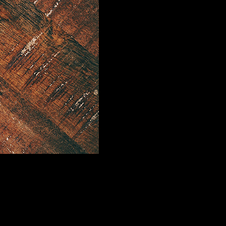
 tactile. Je l’ai choisi car
s​, nombre d​ ‘heures d​ e
Jusque-là rien de plus ​
érence, c’est qu’il permet
sition corporelle (masse