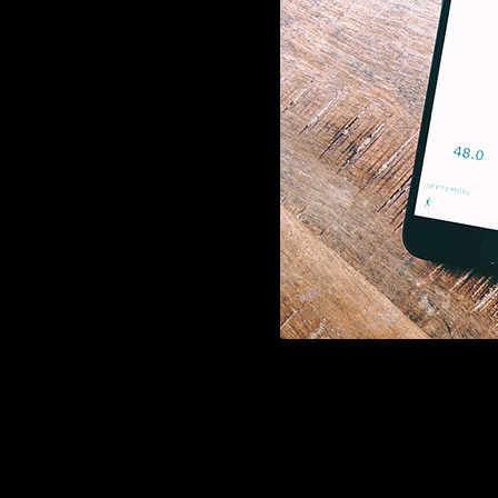
Il se présente sous forme 
il me permet d’avoir plus
sommeil, dépense de cal
que la plupart des autres 
aussi de ​mesurer​ trè