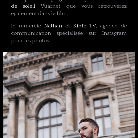
de soleil
Vuarnet que vous retrouverez
également dans le film.
Je remercie
Nathan
et
Kinte TV
, agence de
communication spécialisée sur Instagram
pour les photos.