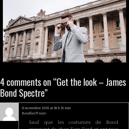
4 comments on “
Get the look – James
Bond Spectre
”
11 novembre 2015 at 18 h 15 min
Bondfan75
says:
Sauf que les costumes de Bond