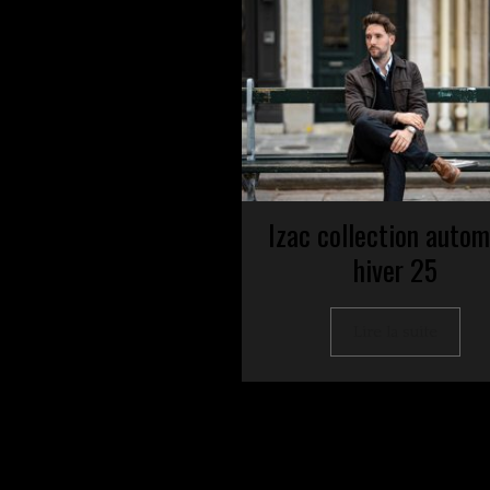
Izac collection auto
hiver 25
Lire la suite