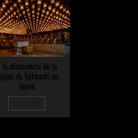
 la découverte de la
égion de Setouchi au
Japon
Lire la suite