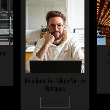
mne-
A
r
Mes lunettes Nikon Verres
Optiques
Lire la suite