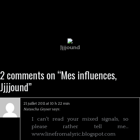
Jjjjound
2 comments on “
Mes influences,
Jjjjound
”
21 juillet 2011 at 10 h 22 min
Natascha Geyser
says:
I can't read your mixed signals, so
please rather tell me…
www.linefromalyric.blogspot.com