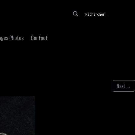
Skip to content
ages Photos
Contact
Next
→