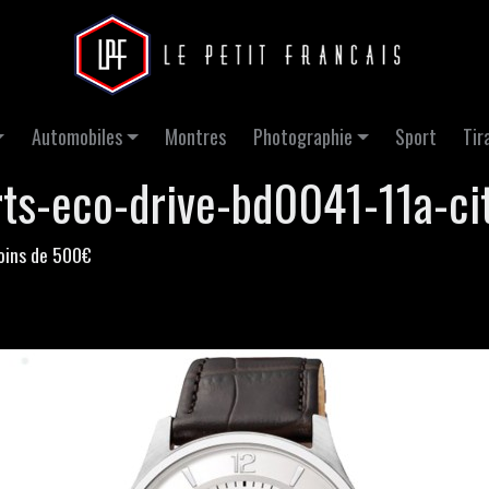
Automobiles
Montres
Photographie
Sport
Tir
ts-eco-drive-bd0041-11a-ci
oins de 500€