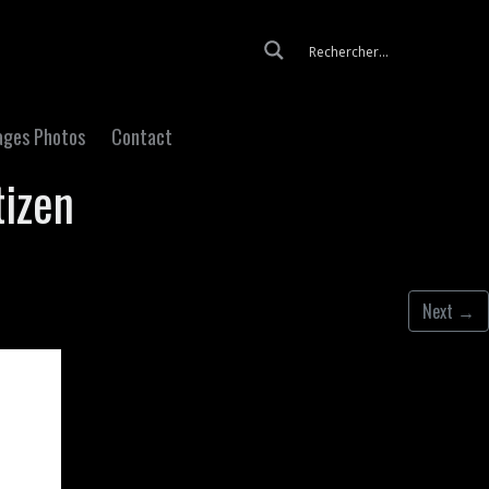
Skip to content
ages Photos
Contact
tizen
Next
→