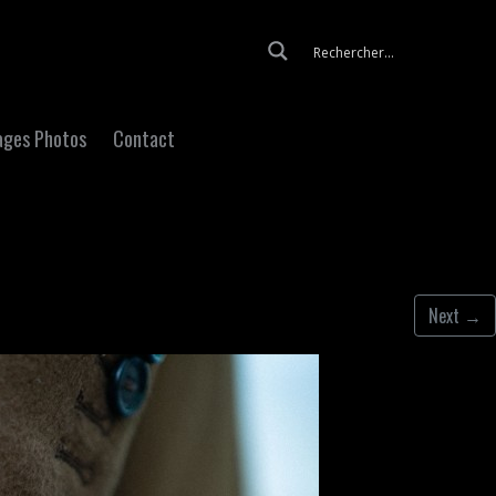
Skip to content
ages Photos
Contact
Next
→